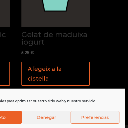
ic
Gelat de maduixa
iogurt
5,25
€
Afegeix a la
cistella
ies para optimizar nuestro sitio web y nuestro servicio.
pto
Denegar
Preferencias