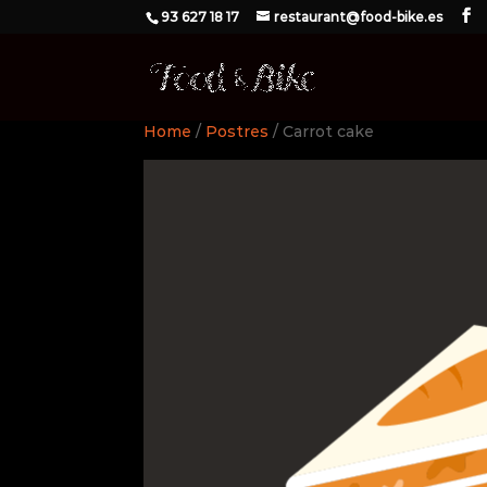
93 627 18 17
restaurant@food-bike.es
Home
/
Postres
/ Carrot cake