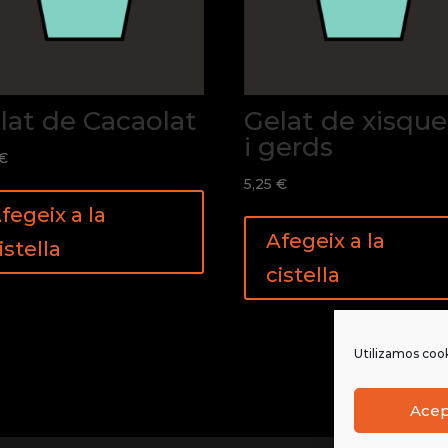
lat de Cacaolat
Gelat de xisque
i gerds
€
5,25
€
fegeix a la
Afegeix a la
istella
cistella
Utilizamos cook
Ace