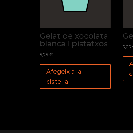
Gelat de xocolata
Ge
blanca i pistatxos
5,25
5,25
€
A
Afegeix a la
c
cistella