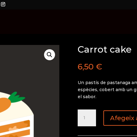
Carrot cake
6,50
€
Un pastís de pastanaga am
espècies, cobert amb un g
el sabor.
quantitat
Afegeix a
de
Carrot
cake