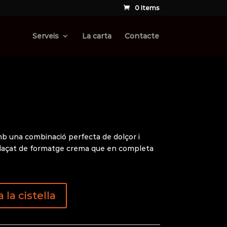
0 Items
Serveis
La carta
Contacte
b una combinació perfecta de dolçor i
laçat de formatge crema que en completa
 la cistella