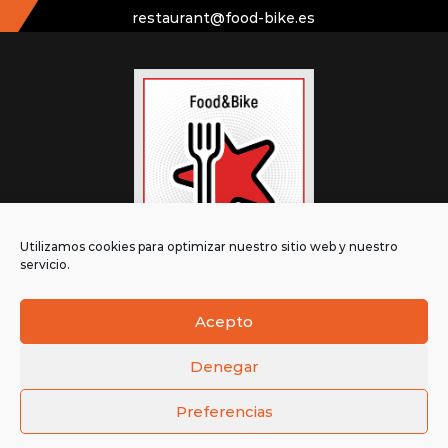
restaurant@food-bike.es
Utilizamos cookies para optimizar nuestro sitio web y nuestro
servicio.
Acepto
Denegar
© FOOD&BIKE 2026 |
Política de Cookies
|
Preferencias
Política de Privadesa
|
Política de Compres i