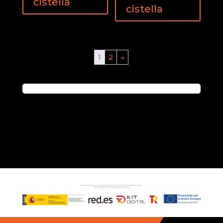
cistella
cistella
1
2
→