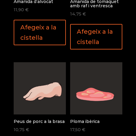
Amanida d’alvocat
Amanida de tomàquet
amb raf i ventresca
11,90
€
14,75
€
Afegeix a la
Afegeix a la
cistella
cistella
Peus de porc a la brasa
Ploma ibèrica
10,75
€
17,50
€