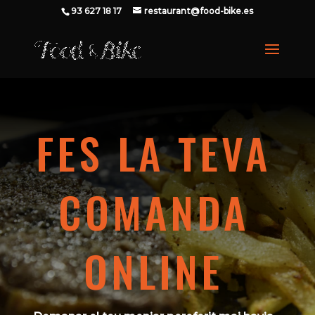
93 627 18 17
restaurant@food-bike.es
FES LA TEVA
COMANDA
ONLINE