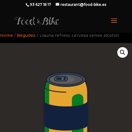
93 627 18 17
restaurant@food-bike.es
Home
/
Begudes
/ Llauna refresc cervesa sense alcohol