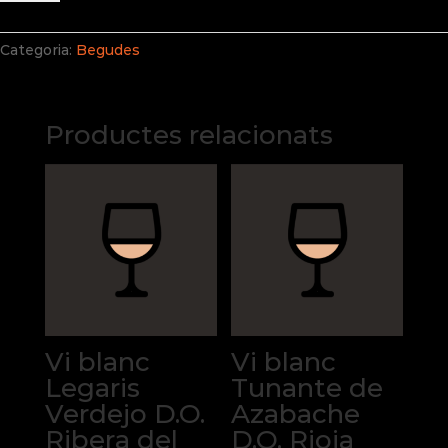
Llauna
refresc
cervesa
Categoria:
Begudes
sense
alcohol
Productes relacionats
Vi blanc
Vi blanc
Legaris
Tunante de
Verdejo D.O.
Azabache
Ribera del
D.O. Rioja