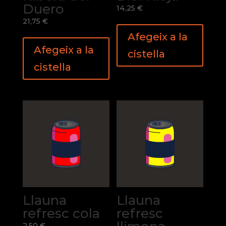
Duero
14,25
€
21,75
€
Afegeix a la
Afegeix a la
cistella
cistella
Llauna
Llauna
refresc cola
refresc
2,50
€