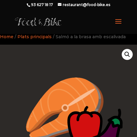
93 627 18 17
restaurant@food-bike.es
Home
/
Plats principals
/ Salmó a la brasa amb escalivada