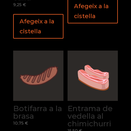
9,25
€
Afegeix a la
cistella
Afegeix a la
cistella
Botifarra a la
Entrama de
brasa
vedella al
chimichurri
10,75
€
15,50
€