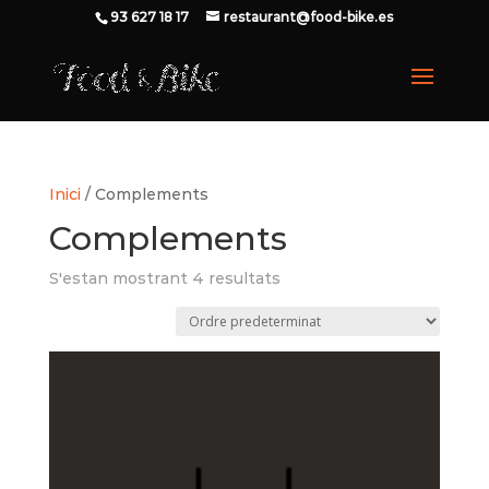
93 627 18 17
restaurant@food-bike.es
Inici
/ Complements
Complements
S'estan mostrant 4 resultats