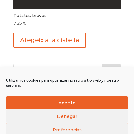
Patates braves
7,25
€
Afegeix a la cistella
Utilizamos cookies para optimizar nuestro sitio web y nuestro
servicio.
Comentaris recents
Acepto
Denegar
© FOOD&BIKE 2026 |
Política de Cookies
|
Preferencias