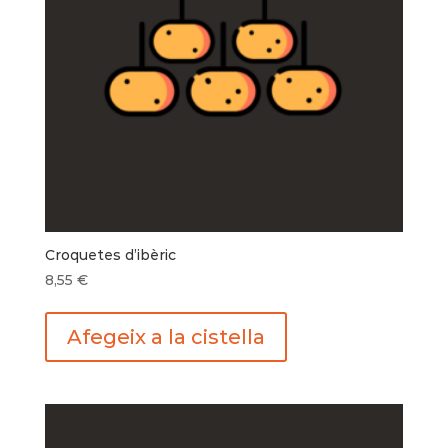
Croquetes d’ibèric
8,55
€
Afegeix a la cistella