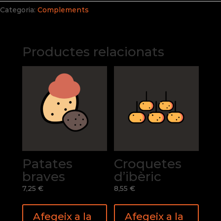
rostit
Categoria:
Complements
Productes relacionats
Patates
Croquetes
braves
d’ibèric
7,25
€
8,55
€
Afegeix a la
Afegeix a la