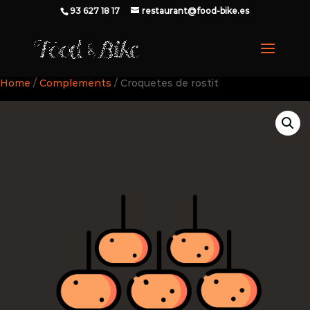
93 627 18 17
restaurant@food-bike.es
Home
/
Complements
/ Croquetes de rostit